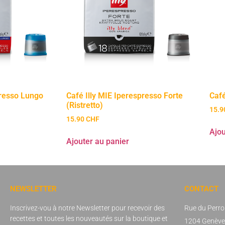
presso Lungo
Café Illy MIE Iperespresso Forte
Café
(Ristretto)
15.
15.90
CHF
Ajou
Ajouter au panier
NEWSLETTER
CONTACT
Inscrivez-vou à notre Newsletter pour recevoir des
Rue du Perro
recettes et toutes les nouveautés sur la boutique et
1204 Genève,