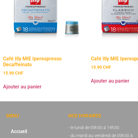
Café Illy MIE Iperespresso
Café Illy MIE Iperes
Decaffeinato
15.90
CHF
15.90
CHF
Ajouter au panier
Ajouter au panier
MENU
NOS HORAIRES
- le lundi de 09h30 à 14h30
Accueil
- du mardi au vendredi de 09h30 à