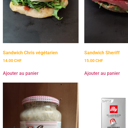
Sandwich Chris végétarien
Sandwich Sheriff
14.00
CHF
15.00
CHF
Ajouter au panier
Ajouter au panier