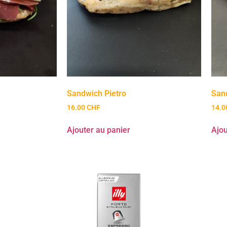
Sandwich Pietro
San
16.00
CHF
14.
Ajouter au panier
Ajou