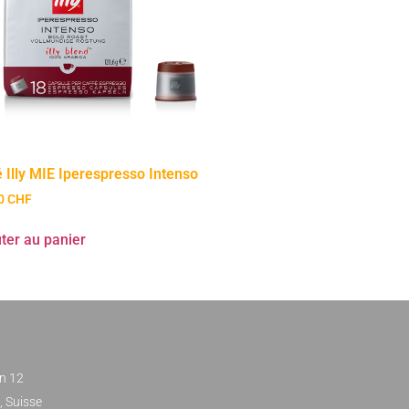
 Illy MIE Iperespresso Intenso
90
CHF
ter au panier
n 12
 Suisse