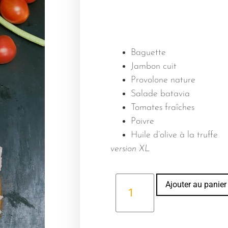
Baguette
Jambon cuit
Provolone nature
Salade batavia
Tomates fraîches
Poivre
Huile d’olive à la truffe
version XL
Ajouter au panier