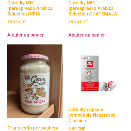
Café Illy MIE
Café Illy MIE
Iperespresso Arabica
Iperespresso Arabica
Selection INDIA
Selection GUATEMALA
15.90
CHF
15.90
CHF
Ajouter au panier
Ajouter au panier
Café Illy capsule
compatible Nespresso
Classico
Grano cotto per pastiera
6.90
CHF