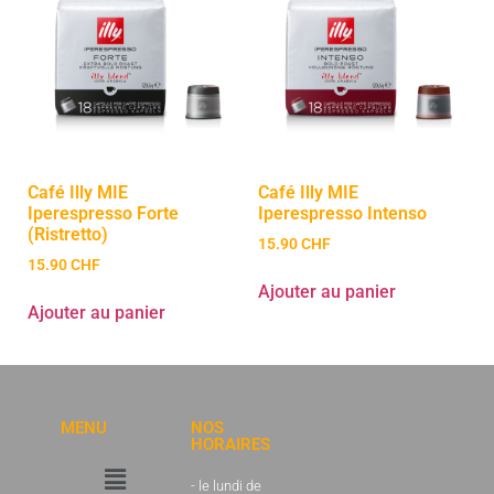
Café Illy MIE
Café Illy MIE
Iperespresso Forte
Iperespresso Intenso
(Ristretto)
15.90
CHF
15.90
CHF
Ajouter au panier
Ajouter au panier
MENU
NOS
HORAIRES
- le lundi de