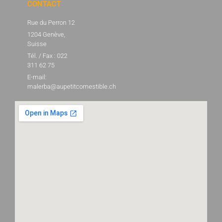
CONTACT
Rue du Perron 12
1204 Genève,
Suisse
Tél. / Fax : 022
311 62 75
E-mail:
malerba@aupetitcomestible.ch