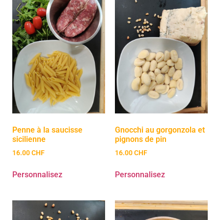
Penne à la saucisse
Gnocchi au gorgonzola et
sicilienne
pignons de pin
16.00
CHF
16.00
CHF
Personnalisez
Personnalisez