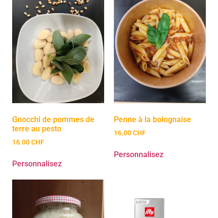
Gnocchi de pommes de
Penne à la bolognaise
terre au pesto
16.00
CHF
16.00
CHF
Personnalisez
Personnalisez