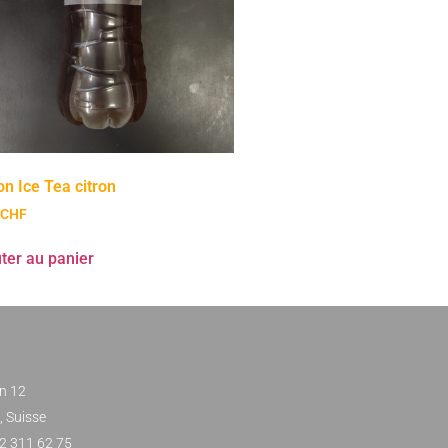
on Ice Tea citron
CHF
ter au panier
n 12
 Suisse
022 311 62 75