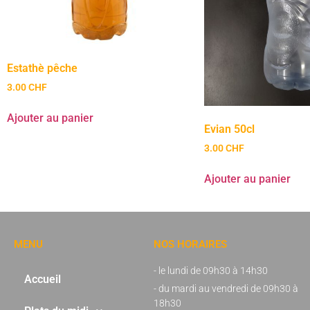
Estathè pêche
3.00
CHF
Ajouter au panier
Evian 50cl
3.00
CHF
Ajouter au panier
MENU
NOS HORAIRES
- le lundi de 09h30 à 14h30
Accueil
- du mardi au vendredi de 09h30 à
18h30