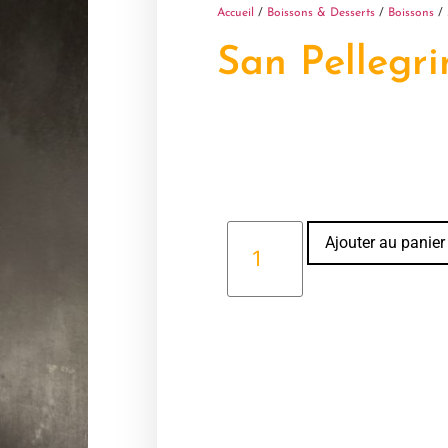
Accueil
/
Boissons & Desserts
/
Boissons
/ 
San Pellegr
Ajouter au panier