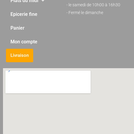
Plats du midi
- le samedi de 10h00 à 16h30
- Fermé le dimanche
Epicerie fine
Panier
Mon compte
Livraison